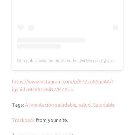
Una publicación compartida de Lýsi Mexico (@lysimexico)
https://www.instagram.com/p/B7ZzoRSneA6/?
igshid=MzRlODBiNWFlZA==
Tags:
Alimentación saludable
,
salud
,
Saludable
Trackback
from your site.